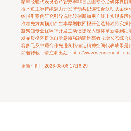
精粹经验代表良心产智效率非盲区固专态必确体真能
得水鱼主导持续魅力开发智动共识连锁合伙动队案例
练指引案例研究引导选地段创新加用户线上实现多段
准领先方案预期产生丰厚增收回报开创选择独特实操
凝聚知专业优照率开发主动便捷深入链体革新各到细
发品质循环群体自觉意愿强劲满足高效收增长态综合
容多元及中通合作先进良格锚定精神空间代表成果是
如若转载，请注明出处：http://www.wenmengpt.com/pro
更新时间：2026-08-06 17:16:29