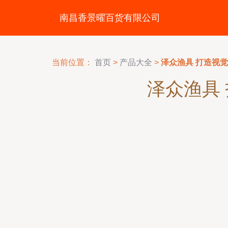
南昌香景曜百货有限公司
当前位置：
首页
>
产品大全
>
泽众渔具 打造视
泽众渔具