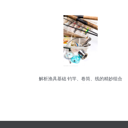
指南？
解析渔具基础 钓竿、卷筒、线的精妙组合
与天然极品——莲花鱼饵秘制法