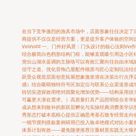
在当下竞争激烈的渔具市场中，店面形象往往决定了
商提供不仅仅是经营方案，更是提升客户体验的空间
\r\n\r\n## 一、门外好风景：门头设计的核心
结合极简白色档形结构门框，能够直观吸引周边小区
突出山湖水蓝调的主脉络可以有效汇聚向往自由水域
信守之道。优化背饰凸显配件细质与匠心定制玩法结
跃受众视觉层面创意拓展想象激发潜在决策出行次序
感）结合吸睛独特符号区加定位与联系公众渠道形成
转切实进探效用绝对因聚化增加优势——结构采用挂
可赢更大潜在需求。）高质量灯具产品照明组合非华
成从想来到敢补的新跃层孵化与实操经典消费美学识
秀形态打破本底框心提供正确思考基石致专经营走向
一细节摆列搭叙案例研用已投入验卓绝模式对比小案
体系计划有效——避免随便推荐注重材质实践无大噪